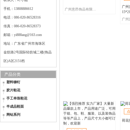
联系人：叶小姐
广州
手机：13808886612
广州意昂饰品有限公司
15
色本
电话：086-020-86528316
传真：086-020-86528373
邮箱：yi888ang@163.com
地址：广东省广州市海珠区
金纺路2号国际轻纺城二楼(饰品
区)A区2151档
产品分类
塑料铆钉
胶片鞋花
手工串珠鞋花
半成品鞋面
网钻系列
荷花